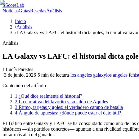
S
ScoreLab
Noticias
Guías
Reseñas
Análisis
Inicio
›
Análisis
›
LA Galaxy vs LAFC: el historial dicta goles, la narrativa favore
Análisis
LA Galaxy vs LAFC: el historial dicta goles
L
Lucía Paredes
·
3 de junio, 2026
·
5 min
de lectura
·
los angeles galaxy
los angeles fc
his
Contenido del artículo
1.
¿Qué dice realmente el historial?
2.
La narrativa del favorito y su talón de Aquiles
3.
Ritmo, tarjetas y goles: el verdadero campo de batalla
4.
Ángulo de apuestas: ¿dónde puede estar el dato útil?
El Tráfico entre Galaxy y LAFC se ha consolidado como uno de los c
históricos —sin partidos concretos— apuntan a una rivalidad equilibra
mirar más allá del ganador.