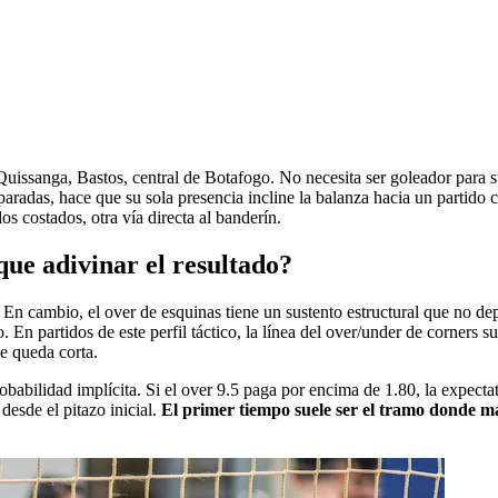
 Quissanga, Bastos, central de Botafogo. No necesita ser goleador para 
as paradas, hace que su sola presencia incline la balanza hacia un partid
los costados, otra vía directa al banderín.
ue adivinar el resultado?
. En cambio, el over de esquinas tiene un sustento estructural que no de
 En partidos de este perfil táctico, la línea del over/under de corners s
se queda corta.
obabilidad implícita. Si el over 9.5 paga por encima de 1.80, la expect
desde el pitazo inicial.
El primer tiempo suele ser el tramo donde má