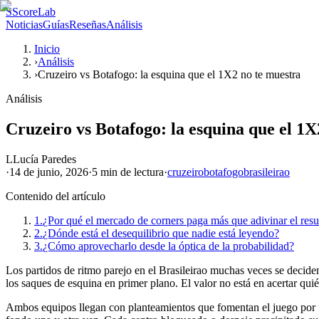
S
ScoreLab
Noticias
Guías
Reseñas
Análisis
Inicio
›
Análisis
›
Cruzeiro vs Botafogo: la esquina que el 1X2 no te muestra
Análisis
Cruzeiro vs Botafogo: la esquina que el 1X
L
Lucía Paredes
·
14 de junio, 2026
·
5 min
de lectura
·
cruzeiro
botafogo
brasileirao
Contenido del artículo
1.
¿Por qué el mercado de corners paga más que adivinar el resu
2.
¿Dónde está el desequilibrio que nadie está leyendo?
3.
¿Cómo aprovecharlo desde la óptica de la probabilidad?
Los partidos de ritmo parejo en el Brasileirao muchas veces se deciden
los saques de esquina en primer plano. El valor no está en acertar qui
Ambos equipos llegan con planteamientos que fomentan el juego por fu