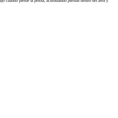
jo cuando pierde la pelota, acumulando piernas dentro del área y