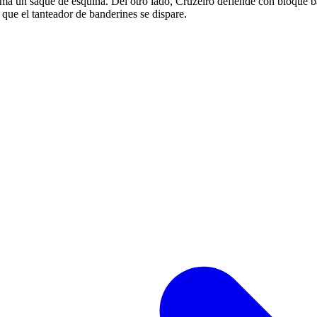
ma un saque de esquina. Del otro lado, Cruzeiro defiende con bloque ba
que el tanteador de banderines se dispare.