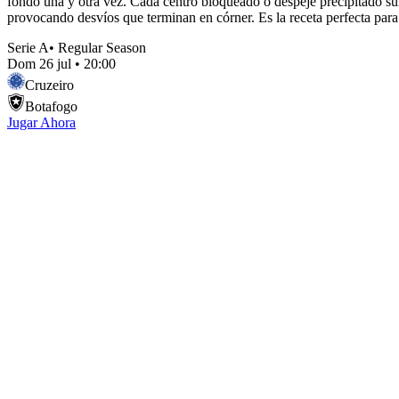
fondo una y otra vez. Cada centro bloqueado o despeje precipitado su
provocando desvíos que terminan en córner. Es la receta perfecta para 
Serie A
•
Regular Season
Dom 26 jul
•
20:00
Cruzeiro
Botafogo
Jugar Ahora