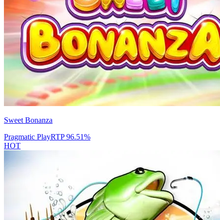
Sweet Bonanza
Pragmatic Play
RTP
96.51
%
HOT