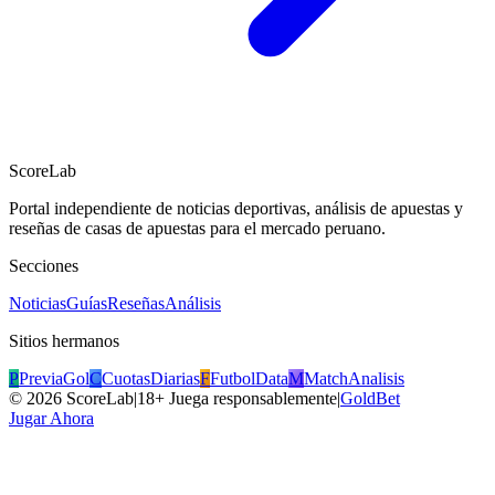
ScoreLab
Portal independiente de noticias deportivas, análisis de apuestas y
reseñas de casas de apuestas para el mercado peruano.
Secciones
Noticias
Guías
Reseñas
Análisis
Sitios hermanos
P
PreviaGol
C
CuotasDiarias
F
FutbolData
M
MatchAnalisis
©
2026
ScoreLab
|
18+ Juega responsablemente
|
GoldBet
Jugar Ahora