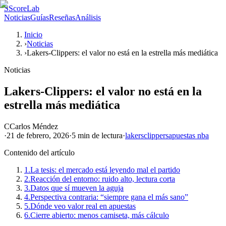
S
ScoreLab
Noticias
Guías
Reseñas
Análisis
Inicio
›
Noticias
›
Lakers-Clippers: el valor no está en la estrella más mediática
Noticias
Lakers-Clippers: el valor no está en la
estrella más mediática
C
Carlos Méndez
·
21 de febrero, 2026
·
5 min
de lectura
·
lakers
clippers
apuestas nba
Contenido del artículo
1.
La tesis: el mercado está leyendo mal el partido
2.
Reacción del entorno: ruido alto, lectura corta
3.
Datos que sí mueven la aguja
4.
Perspectiva contraria: “siempre gana el más sano”
5.
Dónde veo valor real en apuestas
6.
Cierre abierto: menos camiseta, más cálculo