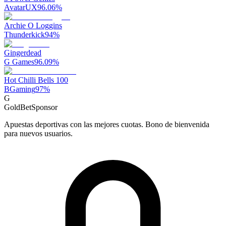
AvatarUX
96.06
%
Archie O Loggins
Thunderkick
94
%
Gingerdead
G Games
96.09
%
Hot Chilli Bells 100
BGaming
97
%
G
GoldBet
Sponsor
Apuestas deportivas con las mejores cuotas. Bono de bienvenida
para nuevos usuarios.