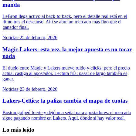
manda
LeBron llega activo al back-to-back, pero el detalle real está en el
ritmo tras el descanso. Ahí se abre un mercado más fino que el
ganador final.
Noticias
·
25 de febrero, 2026
Magic-Lakers: esta vez, la mejor apuesta es no tocar
nada
El duelo entre Magic y Lakers mueve ruido y clicks, pero el precio
actual castiga al apostador. Lectura fría: pasar de largo también es
ganar.
Noticias
·
23 de febrero, 2026
Lakers-Celtics: la paliza cambia el mapa de cuotas
Boston golpeó fuerte y dejó una señal para apostadores: el mercado
sigue pagando nombre en Lakers. Aquí, dónde sí hay valor real.
Lo más leído