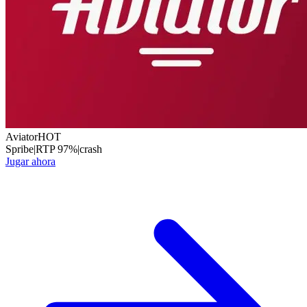
Aviator
HOT
Spribe
|
RTP
97
%
|
crash
Jugar ahora