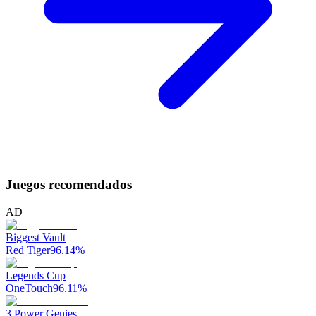
Juegos recomendados
AD
Biggest Vault
Red Tiger
96.14
%
Legends Cup
OneTouch
96.11
%
3 Power Genies