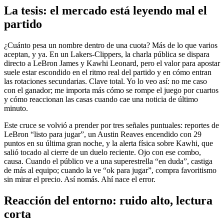
La tesis: el mercado está leyendo mal el
partido
¿Cuánto pesa un nombre dentro de una cuota? Más de lo que varios
aceptan, y ya. En un Lakers-Clippers, la charla pública se dispara
directo a LeBron James y Kawhi Leonard, pero el valor para apostar
suele estar escondido en el ritmo real del partido y en cómo entran
las rotaciones secundarias. Clave total. Yo lo veo así: no me caso
con el ganador; me importa más cómo se rompe el juego por cuartos
y cómo reaccionan las casas cuando cae una noticia de último
minuto.
Este cruce se volvió a prender por tres señales puntuales: reportes de
LeBron “listo para jugar”, un Austin Reaves encendido con 29
puntos en su última gran noche, y la alerta física sobre Kawhi, que
salió tocado al cierre de un duelo reciente. Ojo con ese combo,
causa. Cuando el público ve a una superestrella “en duda”, castiga
de más al equipo; cuando la ve “ok para jugar”, compra favoritismo
sin mirar el precio. Así nomás. Ahí nace el error.
Reacción del entorno: ruido alto, lectura
corta