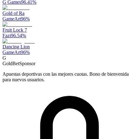
G Games
96.41
%
Gold of Ra
GameArt
96
%
Fruit Lock 7
Fazi
96.54
%
Dancing Lion
GameArt
96
%
G
GoldBet
Sponsor
Apuestas deportivas con las mejores cuotas. Bono de bienvenida
para nuevos usuarios.