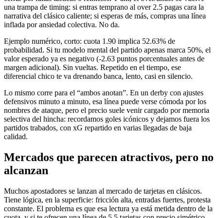
una trampa de timing: si entras temprano al over 2.5 pagas cara la
narrativa del clásico caliente; si esperas de más, compras una línea
inflada por ansiedad colectiva. No da.
Ejemplo numérico, corto: cuota 1.90 implica 52.63% de
probabilidad. Si tu modelo mental del partido apenas marca 50%, el
valor esperado ya es negativo (-2.63 puntos porcentuales antes de
margen adicional). Sin vueltas. Repetido en el tiempo, ese
diferencial chico te va drenando banca, lento, casi en silencio.
Lo mismo corre para el “ambos anotan”. En un derby con ajustes
defensivos minuto a minuto, esa línea puede verse cómoda por los
nombres de ataque, pero el precio suele venir cargado por memoria
selectiva del hincha: recordamos goles icónicos y dejamos fuera los
partidos trabados, con xG repartido en varias llegadas de baja
calidad.
Mercados que parecen atractivos, pero no
alcanzan
Muchos apostadores se lanzan al mercado de tarjetas en clásicos.
Tiene lógica, en la superficie: fricción alta, entradas fuertes, protesta
constante. El problema es que esa lectura ya está metida dentro de la
cuota, y si te ofrecen una línea de 5.5 tarjetas con precio simétrico,