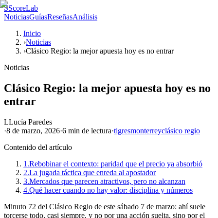
S
ScoreLab
Noticias
Guías
Reseñas
Análisis
Inicio
›
Noticias
›
Clásico Regio: la mejor apuesta hoy es no entrar
Noticias
Clásico Regio: la mejor apuesta hoy es no
entrar
L
Lucía Paredes
·
8 de marzo, 2026
·
6 min
de lectura
·
tigres
monterrey
clásico regio
Contenido del artículo
1.
Rebobinar el contexto: paridad que el precio ya absorbió
2.
La jugada táctica que enreda al apostador
3.
Mercados que parecen atractivos, pero no alcanzan
4.
Qué hacer cuando no hay valor: disciplina y números
Minuto 72 del Clásico Regio de este sábado 7 de marzo: ahí suele
torcerse todo, casi siempre, y no por una acción suelta, sino por el