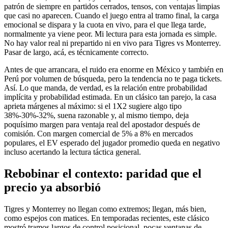
patrón de siempre en partidos cerrados, tensos, con ventajas limpias
que casi no aparecen. Cuando el juego entra al tramo final, la carga
emocional se dispara y la cuota en vivo, para el que llega tarde,
normalmente ya viene peor. Mi lectura para esta jornada es simple.
No hay valor real ni prepartido ni en vivo para Tigres vs Monterrey.
Pasar de largo, acá, es técnicamente correcto.
Antes de que arrancara, el ruido era enorme en México y también en
Perú por volumen de búsqueda, pero la tendencia no te paga tickets.
Así. Lo que manda, de verdad, es la relación entre probabilidad
implícita y probabilidad estimada. En un clásico tan parejo, la casa
aprieta márgenes al máximo: si el 1X2 sugiere algo tipo
38%-30%-32%, suena razonable y, al mismo tiempo, deja
poquísimo margen para ventaja real del apostador después de
comisión. Con margen comercial de 5% a 8% en mercados
populares, el EV esperado del jugador promedio queda en negativo
incluso acertando la lectura táctica general.
Rebobinar el contexto: paridad que el
precio ya absorbió
Tigres y Monterrey no llegan como extremos; llegan, más bien,
como espejos con matices. En temporadas recientes, este clásico
mostró tramos largos de control posicional, pocas ventanas de