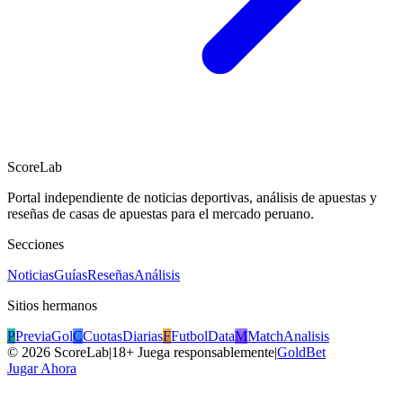
ScoreLab
Portal independiente de noticias deportivas, análisis de apuestas y
reseñas de casas de apuestas para el mercado peruano.
Secciones
Noticias
Guías
Reseñas
Análisis
Sitios hermanos
P
PreviaGol
C
CuotasDiarias
F
FutbolData
M
MatchAnalisis
©
2026
ScoreLab
|
18+ Juega responsablemente
|
GoldBet
Jugar Ahora