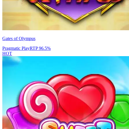
Gates of Olympus
Pragmatic Play
RTP
96.5
%
HOT