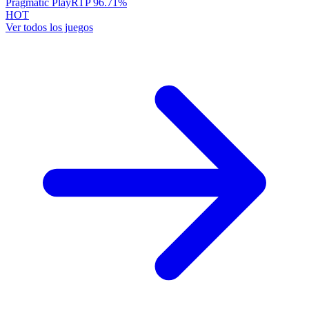
Pragmatic Play
RTP
96.71
%
HOT
Ver todos los juegos