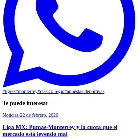
#
tigres
#
monterrey
#
clásico regio
#
apuestas deportivas
Te puede interesar
Noticias
·
22 de febrero, 2026
Liga MX: Pumas-Monterrey y la cuota que el
mercado está leyendo mal