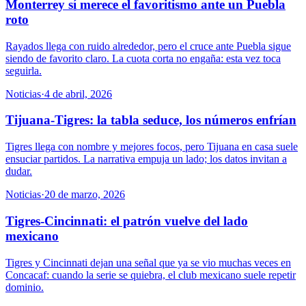
Monterrey sí merece el favoritismo ante un Puebla
roto
Rayados llega con ruido alrededor, pero el cruce ante Puebla sigue
siendo de favorito claro. La cuota corta no engaña: esta vez toca
seguirla.
Noticias
·
4 de abril, 2026
Tijuana-Tigres: la tabla seduce, los números enfrían
Tigres llega con nombre y mejores focos, pero Tijuana en casa suele
ensuciar partidos. La narrativa empuja un lado; los datos invitan a
dudar.
Noticias
·
20 de marzo, 2026
Tigres-Cincinnati: el patrón vuelve del lado
mexicano
Tigres y Cincinnati dejan una señal que ya se vio muchas veces en
Concacaf: cuando la serie se quiebra, el club mexicano suele repetir
dominio.