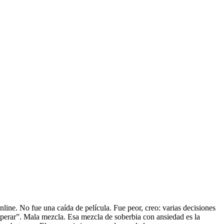
ne. No fue una caída de película. Fue peor, creo: varias decisiones
cuperar”. Mala mezcla. Esa mezcla de soberbia con ansiedad es la