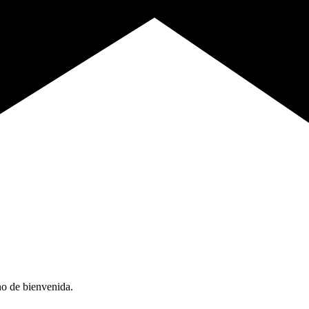
no de bienvenida.