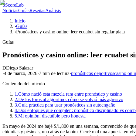
S
ScoreLab
Noticias
Guías
Reseñas
Análisis
Inicio
›
Guías
›
Pronósticos y casino online: leer ecuabet sin regalar plata
Guías
Pronósticos y casino online: leer ecuabet si
D
Diego Salazar
·
4 de marzo, 2026
·
7 min
de lectura
·
pronósticos deportivos
casino onli
Contenido del artículo
1.
Cómo nació esta mezcla rara entre pronóstico y casino
2.
De los foros al algoritmo: cómo se volvió más agresivo
3.
Guía práctica para usar pronósticos sin autoengaño
4.
Dos enfoques que compiten: pronóstico disciplinado vs comb
5.
Mi opinión, discutible pero honesta
En mayo de 2024 me bajé S/1,800 en una semana, convencido de que ya 
chiquitas y pésimas, una atrás de la otra. Cerré mal una apuesta en v