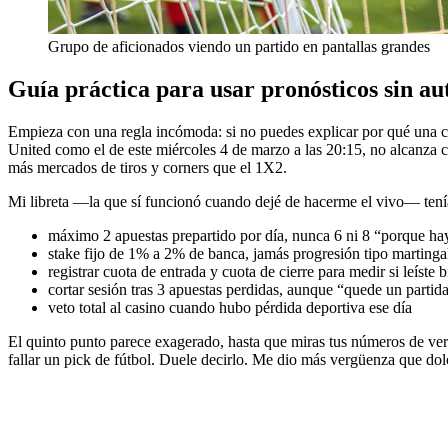
Grupo de aficionados viendo un partido en pantallas grandes
Guía práctica para usar pronósticos sin a
Empieza con una regla incómoda: si no puedes explicar por qué una 
United como el de este miércoles 4 de marzo a las 20:15, no alcanza 
más mercados de tiros y corners que el 1X2.
Mi libreta —la que sí funcionó cuando dejé de hacerme el vivo— tenía 
máximo 2 apuestas prepartido por día, nunca 6 ni 8 “porque ha
stake fijo de 1% a 2% de banca, jamás progresión tipo martinga
registrar cuota de entrada y cuota de cierre para medir si leíste
cortar sesión tras 3 apuestas perdidas, aunque “quede un partid
veto total al casino cuando hubo pérdida deportiva ese día
El quinto punto parece exagerado, hasta que miras tus números de verd
fallar un pick de fútbol. Duele decirlo. Me dio más vergüenza que dol