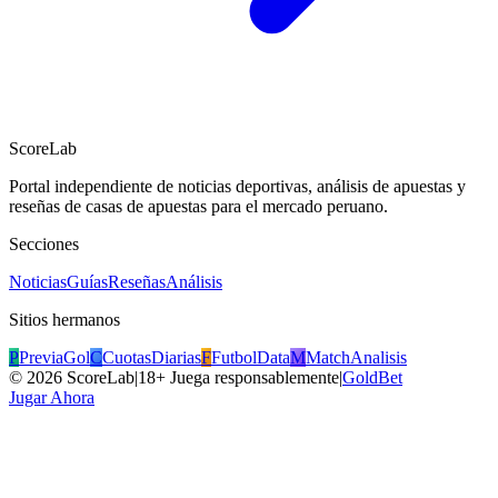
ScoreLab
Portal independiente de noticias deportivas, análisis de apuestas y
reseñas de casas de apuestas para el mercado peruano.
Secciones
Noticias
Guías
Reseñas
Análisis
Sitios hermanos
P
PreviaGol
C
CuotasDiarias
F
FutbolData
M
MatchAnalisis
©
2026
ScoreLab
|
18+ Juega responsablemente
|
GoldBet
Jugar Ahora