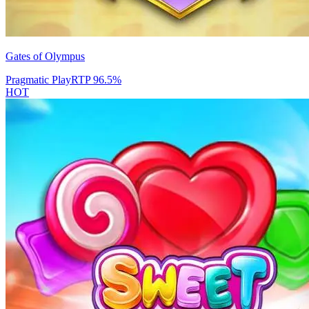
Gates of Olympus
Pragmatic Play
RTP
96.5
%
HOT