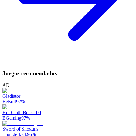
Juegos recomendados
AD
Gladiator
Betsoft
92
%
Hot Chilli Bells 100
BGaming
97
%
Sword of Shoguns
Thunderkick
96
%