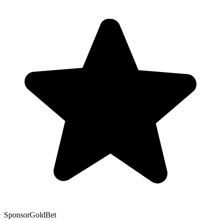
Sponsor
GoldBet