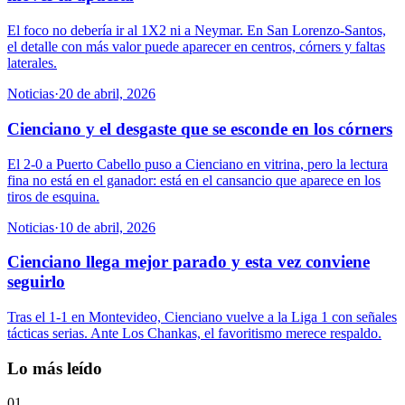
El foco no debería ir al 1X2 ni a Neymar. En San Lorenzo-Santos,
el detalle con más valor puede aparecer en centros, córners y faltas
laterales.
Noticias
·
20 de abril, 2026
Cienciano y el desgaste que se esconde en los córners
El 2-0 a Puerto Cabello puso a Cienciano en vitrina, pero la lectura
fina no está en el ganador: está en el cansancio que aparece en los
tiros de esquina.
Noticias
·
10 de abril, 2026
Cienciano llega mejor parado y esta vez conviene
seguirlo
Tras el 1-1 en Montevideo, Cienciano vuelve a la Liga 1 con señales
tácticas serias. Ante Los Chankas, el favoritismo merece respaldo.
Lo más leído
01