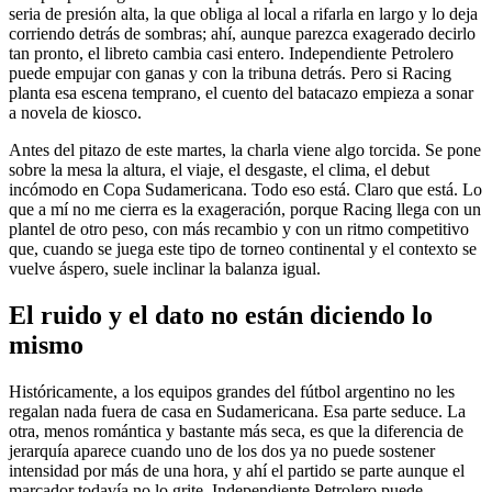
seria de presión alta, la que obliga al local a rifarla en largo y lo deja
corriendo detrás de sombras; ahí, aunque parezca exagerado decirlo
tan pronto, el libreto cambia casi entero. Independiente Petrolero
puede empujar con ganas y con la tribuna detrás. Pero si Racing
planta esa escena temprano, el cuento del batacazo empieza a sonar
a novela de kiosco.
Antes del pitazo de este martes, la charla viene algo torcida. Se pone
sobre la mesa la altura, el viaje, el desgaste, el clima, el debut
incómodo en Copa Sudamericana. Todo eso está. Claro que está. Lo
que a mí no me cierra es la exageración, porque Racing llega con un
plantel de otro peso, con más recambio y con un ritmo competitivo
que, cuando se juega este tipo de torneo continental y el contexto se
vuelve áspero, suele inclinar la balanza igual.
El ruido y el dato no están diciendo lo
mismo
Históricamente, a los equipos grandes del fútbol argentino no les
regalan nada fuera de casa en Sudamericana. Esa parte seduce. La
otra, menos romántica y bastante más seca, es que la diferencia de
jerarquía aparece cuando uno de los dos ya no puede sostener
intensidad por más de una hora, y ahí el partido se parte aunque el
marcador todavía no lo grite. Independiente Petrolero puede