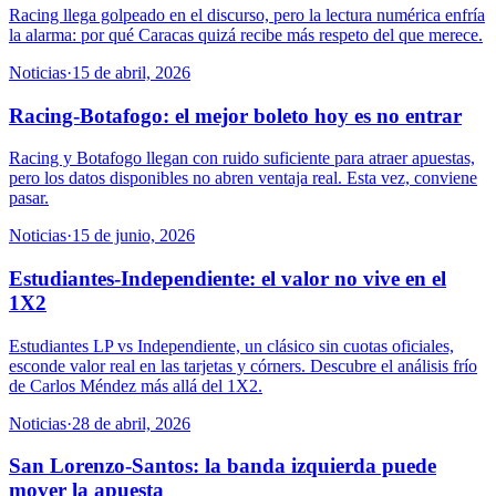
Racing llega golpeado en el discurso, pero la lectura numérica enfría
la alarma: por qué Caracas quizá recibe más respeto del que merece.
Noticias
·
15 de abril, 2026
Racing-Botafogo: el mejor boleto hoy es no entrar
Racing y Botafogo llegan con ruido suficiente para atraer apuestas,
pero los datos disponibles no abren ventaja real. Esta vez, conviene
pasar.
Noticias
·
15 de junio, 2026
Estudiantes-Independiente: el valor no vive en el
1X2
Estudiantes LP vs Independiente, un clásico sin cuotas oficiales,
esconde valor real en las tarjetas y córners. Descubre el análisis frío
de Carlos Méndez más allá del 1X2.
Noticias
·
28 de abril, 2026
San Lorenzo-Santos: la banda izquierda puede
mover la apuesta