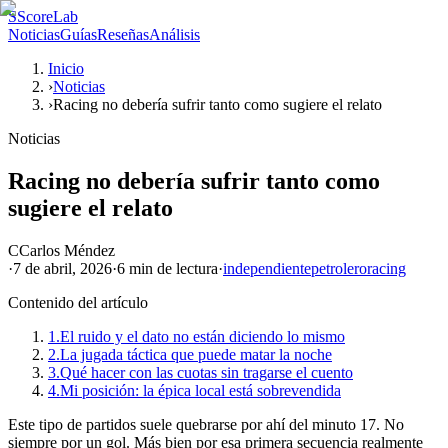
S
ScoreLab
Noticias
Guías
Reseñas
Análisis
Inicio
›
Noticias
›
Racing no debería sufrir tanto como sugiere el relato
Noticias
Racing no debería sufrir tanto como
sugiere el relato
C
Carlos Méndez
·
7 de abril, 2026
·
6 min
de lectura
·
independiente
petrolero
racing
Contenido del artículo
1.
El ruido y el dato no están diciendo lo mismo
2.
La jugada táctica que puede matar la noche
3.
Qué hacer con las cuotas sin tragarse el cuento
4.
Mi posición: la épica local está sobrevendida
Este tipo de partidos suele quebrarse por ahí del minuto 17. No
siempre por un gol. Más bien por esa primera secuencia realmente