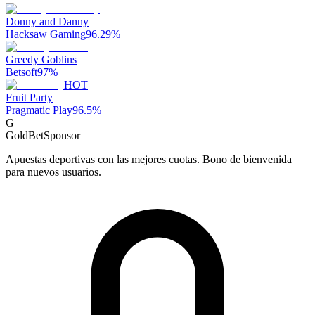
Donny and Danny
Hacksaw Gaming
96.29
%
Greedy Goblins
Betsoft
97
%
HOT
Fruit Party
Pragmatic Play
96.5
%
G
GoldBet
Sponsor
Apuestas deportivas con las mejores cuotas. Bono de bienvenida
para nuevos usuarios.