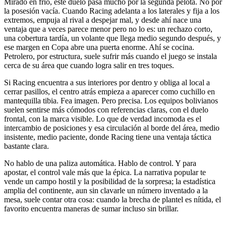
Mirado en frío, este duelo pasa mucho por la segunda pelota. No por
la posesión vacía. Cuando Racing adelanta a los laterales y fija a los
extremos, empuja al rival a despejar mal, y desde ahí nace una
ventaja que a veces parece menor pero no lo es: un rechazo corto,
una cobertura tardía, un volante que llega medio segundo después, y
ese margen en Copa abre una puerta enorme. Ahí se cocina.
Petrolero, por estructura, suele sufrir más cuando el juego se instala
cerca de su área que cuando logra salir en tres toques.
Si Racing encuentra a sus interiores por dentro y obliga al local a
cerrar pasillos, el centro atrás empieza a aparecer como cuchillo en
mantequilla tibia. Fea imagen. Pero precisa. Los equipos bolivianos
suelen sentirse más cómodos con referencias claras, con el duelo
frontal, con la marca visible. Lo que de verdad incomoda es el
intercambio de posiciones y esa circulación al borde del área, medio
insistente, medio paciente, donde Racing tiene una ventaja táctica
bastante clara.
No hablo de una paliza automática. Hablo de control. Y para
apostar, el control vale más que la épica. La narrativa popular te
vende un campo hostil y la posibilidad de la sorpresa; la estadística
amplia del continente, aun sin clavarle un número inventado a la
mesa, suele contar otra cosa: cuando la brecha de plantel es nítida, el
favorito encuentra maneras de sumar incluso sin brillar.