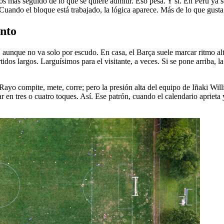
s más seguido de lo que se quiere admitir. Eso pesa. Y sí. En Perú ya s
 Cuando el bloque está trabajado, la lógica aparece. Más de lo que gusta
ento
, aunque no va solo por escudo. En casa, el Barça suele marcar ritmo al
partidos largos. Larguísimos para el visitante, a veces. Si se pone arriba,
ayo compite, mete, corre; pero la presión alta del equipo de Iñaki Will
r en tres o cuatro toques. Así. Ese patrón, cuando el calendario aprieta y 