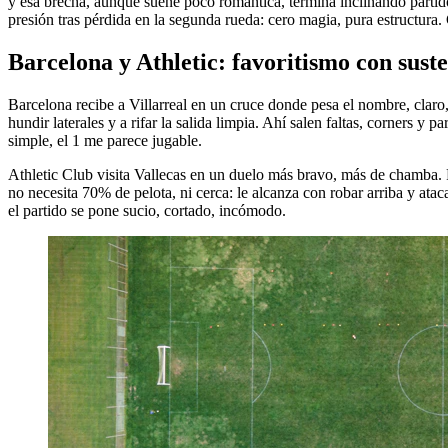
y esa brecha, aunque suene poco romántica, termina inclinando partido
presión tras pérdida en la segunda rueda: cero magia, pura estructura.
Barcelona y Athletic: favoritismo con sust
Barcelona recibe a Villarreal en un cruce donde pesa el nombre, claro
hundir laterales y a rifar la salida limpia. Ahí salen faltas, corners y 
simple, el 1 me parece jugable.
Athletic Club visita Vallecas en un duelo más bravo, más de chamba. R
no necesita 70% de pelota, ni cerca: le alcanza con robar arriba y ataca
el partido se pone sucio, cortado, incómodo.