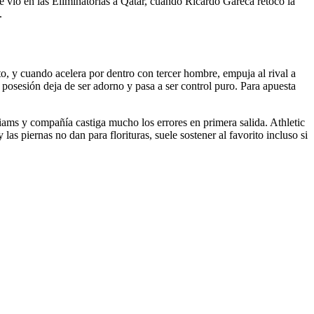
e vio en las Eliminatorias a Qatar, cuando Ricardo Gareca retocó la
.
to, y cuando acelera por dentro con tercer hombre, empuja al rival a
 la posesión deja de ser adorno y pasa a ser control puro. Para apuesta
iams y compañía castiga mucho los errores en primera salida. Athletic
las piernas no dan para florituras, suele sostener al favorito incluso si