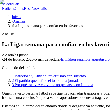
S
ScoreLab
Noticias
Guías
Reseñas
Análisis
Inicio
›
Análisis
›
La Liga: semana para confiar en los favoritos
Análisis
La Liga: semana para confiar en los favori
A
Andrés Quispe
·
24 de febrero, 2026
·
5 min
de lectura
·
la liga
liga española apuestas
pro
Contenido del artículo
1.
Barcelona y Athletic: favoritismo con sustento
2.
El partido que define el tono de la jornada
3.
Por qué esta vez conviene no pelearse con la cuota
Quien ha visto bastante fútbol sabe que hay jornadas tramposas y otra
frío, sale una conclusión que a varios apostadores les cuesta tragar: e
Estamos en un tramo del calendario donde el desgaste ya se siente, 